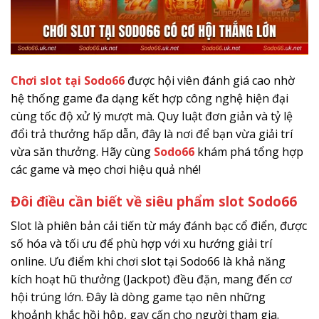
Chơi slot tại Sodo66
được hội viên đánh giá cao nhờ
hệ thống game đa dạng kết hợp công nghệ hiện đại
cùng tốc độ xử lý mượt mà. Quy luật đơn giản và tỷ lệ
đổi trả thưởng hấp dẫn, đây là nơi để bạn vừa giải trí
vừa săn thưởng. Hãy cùng
Sodo66
khám phá tổng hợp
các game và mẹo chơi hiệu quả nhé!
Đôi điều cần biết về siêu phẩm slot Sodo66
Slot là phiên bản cải tiến từ máy đánh bạc cổ điển, được
số hóa và tối ưu để phù hợp với xu hướng giải trí
online. Ưu điểm khi chơi slot tại Sodo66 là khả năng
kích hoạt hũ thưởng (Jackpot) đều đặn, mang đến cơ
hội trúng lớn. Đây là dòng game tạo nên những
khoảnh khắc hồi hộp, gay cấn cho người tham gia.