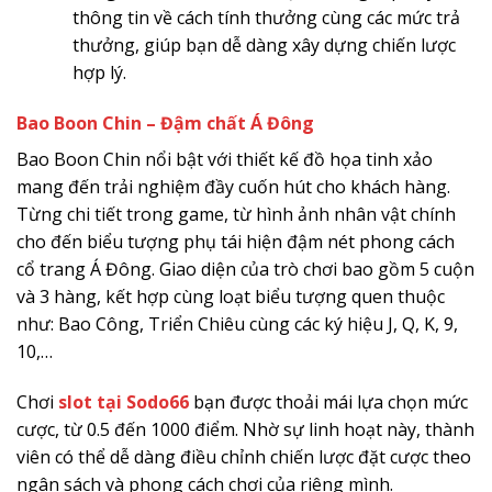
thông tin về cách tính thưởng cùng các mức trả
thưởng, giúp bạn dễ dàng xây dựng chiến lược
hợp lý.
Bao Boon Chin – Đậm chất Á Đông
Bao Boon Chin nổi bật với thiết kế đồ họa tinh xảo
mang đến trải nghiệm đầy cuốn hút cho khách hàng.
Từng chi tiết trong game, từ hình ảnh nhân vật chính
cho đến biểu tượng phụ tái hiện đậm nét phong cách
cổ trang Á Đông. Giao diện của trò chơi bao gồm 5 cuộn
và 3 hàng, kết hợp cùng loạt biểu tượng quen thuộc
như: Bao Công, Triển Chiêu cùng các ký hiệu J, Q, K, 9,
10,…
Chơi
slot tại Sodo66
bạn được thoải mái lựa chọn mức
cược, từ 0.5 đến 1000 điểm. Nhờ sự linh hoạt này, thành
viên có thể dễ dàng điều chỉnh chiến lược đặt cược theo
ngân sách và phong cách chơi của riêng mình.