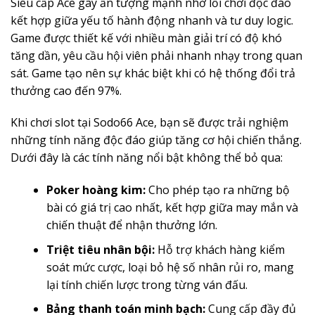
Siêu cấp Ace gây ấn tượng mạnh nhờ lối chơi độc đáo
kết hợp giữa yếu tố hành động nhanh và tư duy logic.
Game được thiết kế với nhiều màn giải trí có độ khó
tăng dần, yêu cầu hội viên phải nhanh nhạy trong quan
sát. Game tạo nên sự khác biệt khi có hệ thống đổi trả
thưởng cao đến 97%.
Khi chơi slot tại Sodo66 Ace, bạn sẽ được trải nghiệm
những tính năng độc đáo giúp tăng cơ hội chiến thắng.
Dưới đây là các tính năng nổi bật không thể bỏ qua:
Poker hoàng kim:
Cho phép tạo ra những bộ
bài có giá trị cao nhất, kết hợp giữa may mắn và
chiến thuật để nhận thưởng lớn.
Triệt tiêu nhân bội:
Hỗ trợ khách hàng kiểm
soát mức cược, loại bỏ hệ số nhân rủi ro, mang
lại tính chiến lược trong từng ván đấu.
Bảng thanh toán minh bạch:
Cung cấp đầy đủ