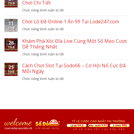
Chơi
Chơi Chi Tiết
Th9
Bài
ở
Chức năng bình luận bị tắt
Chắn
Tìm
Từ
Hiểu
Chơi Lô Đề Online 1 Ăn 99 Tại Lode247.com
Tay
11
Game
Không
Th8
ở
Chức năng bình luận bị tắt
Mậu
Đến
Chơi
Binh
Chiến
Lô
Khám Phá Xóc Đĩa Live Cùng Một Số Mẹo Cược
Online
Thần
26
Đề
Và
Dễ Thắng Nhất
Th6
Online
Bộ
ở
Chức năng bình luận bị tắt
1
Luật
Khám
Ăn
Chơi
Phá
99
Cách Chơi Slot Tại Sodo66 – Cơ Hội Nổ Cực Đã
Chi
25
Xóc
Tại
Mỗi Ngày
Tiết
Th5
Đĩa
Lode247.com
ở
Chức năng bình luận bị tắt
Live
Cách
Cùng
Chơi
Một
Slot
Số
Tại
Mẹo
Sodo66
Cược
–
Dễ
Cơ
Thắng
Hội
Nhất
Nổ
Cực