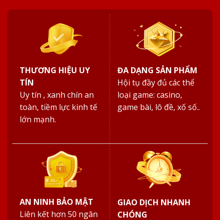
Đã
Mỗi
Ngày
THƯƠNG HIỆU UY
ĐA DẠNG SẢN PHẨM
TÍN
Hội tụ đầy đủ các thể
Uy tín , xanh chín an
loại game: casino,
toàn, tiềm lực kinh tế
game bài, lô đề, xố số..
lớn mạnh.
AN NINH BẢO MẬT
GIAO DỊCH NHANH
Liên kết hơn 50 ngân
CHÓNG