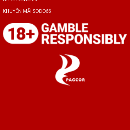
KHUYẾN MÃI SODO66