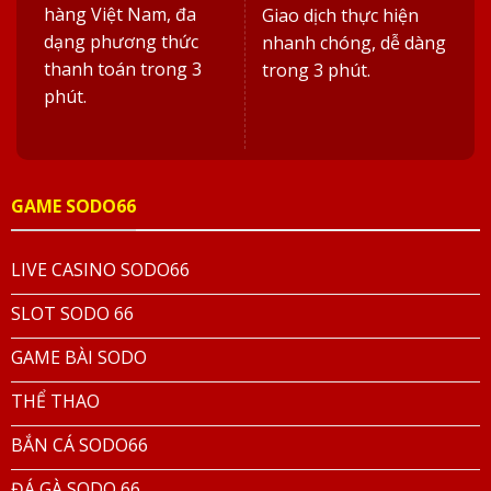
hàng Việt Nam, đa
Giao dịch thực hiện
dạng phương thức
nhanh chóng, dễ dàng
thanh toán trong 3
trong 3 phút.
phút.
GAME SODO66
LIVE CASINO SODO66
SLOT SODO 66
GAME BÀI SODO
THỂ THAO
BẮN CÁ SODO66
ĐÁ GÀ SODO 66