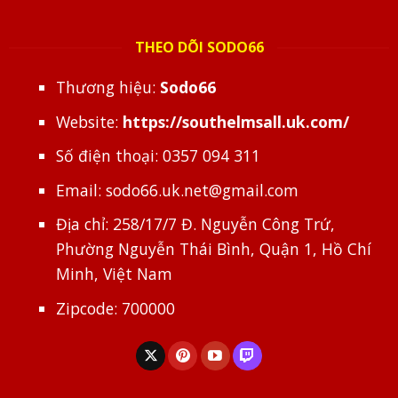
THEO DÕI SODO66
Thương hiệu:
Sodo66
Website:
https://southelmsall.uk.com/
Số điện thoại: 0357 094 311
Email:
sodo66.uk.net@gmail.com
Địa chỉ: 258/17/7 Đ. Nguyễn Công Trứ,
Phường Nguyễn Thái Bình, Quận 1, Hồ Chí
Minh, Việt Nam
Zipcode: 700000