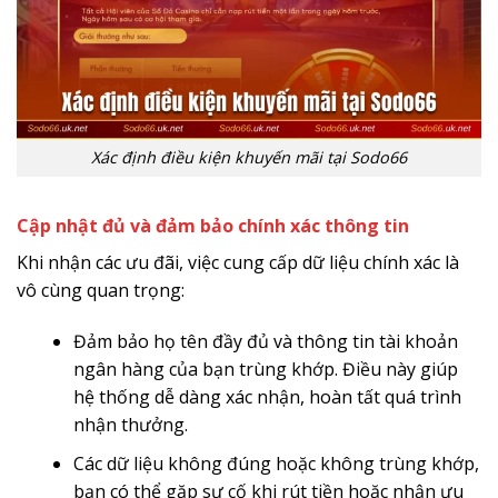
Xác định điều kiện khuyến mãi tại Sodo66
Cập nhật đủ và đảm bảo chính xác thông tin
Khi nhận các ưu đãi, việc cung cấp dữ liệu chính xác là
vô cùng quan trọng:
Đảm bảo họ tên đầy đủ và thông tin tài khoản
ngân hàng của bạn trùng khớp. Điều này giúp
hệ thống dễ dàng xác nhận, hoàn tất quá trình
nhận thưởng.
Các dữ liệu không đúng hoặc không trùng khớp,
bạn có thể gặp sự cố khi rút tiền hoặc nhận ưu