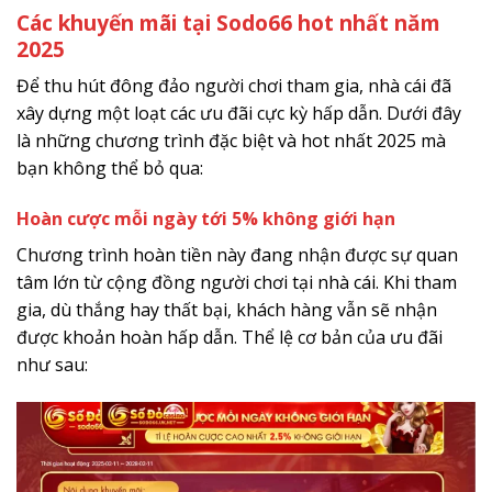
Các khuyến mãi tại Sodo66 hot nhất năm
2025
Để thu hút đông đảo người chơi tham gia, nhà cái đã
xây dựng một loạt các ưu đãi cực kỳ hấp dẫn. Dưới đây
là những chương trình đặc biệt và hot nhất 2025 mà
bạn không thể bỏ qua:
Hoàn cược mỗi ngày tới 5% không giới hạn
Chương trình hoàn tiền này đang nhận được sự quan
tâm lớn từ cộng đồng người chơi tại nhà cái. Khi tham
gia, dù thắng hay thất bại, khách hàng vẫn sẽ nhận
được khoản hoàn hấp dẫn. Thể lệ cơ bản của ưu đãi
như sau: