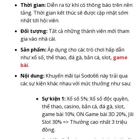
Thời gian:
Diễn ra từ khi có thông báo trên nền
tảng. Thời gian kết thúc sẽ được cập nhật sớm
nhất tới hội viên.
Đối tượng:
Tất cả những thành viên mới tham
gia vào nhà cái.
Sản phẩm:
Áp dụng cho các trò chơi hấp dẫn
như xổ số, thể thao, đá gà, bắn cá, slot,
game
bài
.
Nội dung:
Khuyến mãi tại Sodo66 này trải qua
các sự kiện khác nhau với mức thưởng như sau:
Sự kiện 1:
Xổ số 5%; Xổ số độc quyền,
thể thao, casino, bắn cá, đá gà, slot,
game bài 10%; ON Game bài 3D 20%, Jili
Slot 30% => Thưởng cao nhất 3 triệu
đồng.