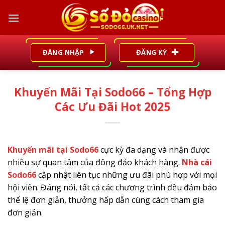
Bỏ
qua
nội
dung
ĐĂNG NHẬP
ĐĂNG KÝ
Khuyến Mãi Tại Sodo66 – Tổng Hợp
Các Ưu Đãi Hot 2025
Khuyến mãi tại Sodo66
cực kỳ đa dạng và nhận được
nhiều sự quan tâm của đông đảo khách hàng.
Nhà cái
Sodo66
cập nhật liên tục những ưu đãi phù hợp với mọi
hội viên. Đáng nói, tất cả các chương trình đều đảm bảo
thể lệ đơn giản, thưởng hấp dẫn cùng cách tham gia
đơn giản.