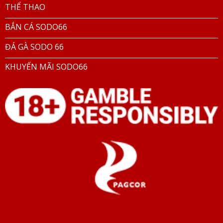
THỂ THAO
BẮN CÁ SODO66
ĐÁ GÀ SODO 66
KHUYẾN MÃI SODO66