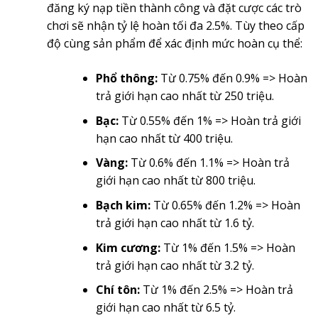
đăng ký nạp tiền thành công và đặt cược các trò
chơi sẽ nhận tỷ lệ hoàn tối đa 2.5%. Tùy theo cấp
độ cùng sản phẩm để xác định mức hoàn cụ thể:
Phổ thông:
Từ 0.75% đến 0.9% => Hoàn
trả giới hạn cao nhất từ 250 triệu.
Bạc:
Từ 0.55% đến 1% => Hoàn trả giới
hạn cao nhất từ 400 triệu.
Vàng:
Từ 0.6% đến 1.1% => Hoàn trả
giới hạn cao nhất từ 800 triệu.
Bạch kim:
Từ 0.65% đến 1.2% => Hoàn
trả giới hạn cao nhất từ 1.6 tỷ.
Kim cương:
Từ 1% đến 1.5% => Hoàn
trả giới hạn cao nhất từ 3.2 tỷ.
Chí tôn:
Từ 1% đến 2.5% => Hoàn trả
giới hạn cao nhất từ 6.5 tỷ.